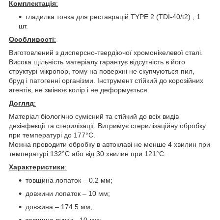
Комплектація
:
гладилка тонка для реставрацій ТYPE 2 (TDI-40/t2) , 1
шт.
Особливості
:
Виготовлений з дисперсно-твердіючої хромонікелевої сталі.
Висока щільність матеріалу гарантує відсутність в його
структурі мікропор, тому на поверхні не скупчуються пил,
бруд і патогенні організми. Інструмент стійкий до корозійних
агентів, не змінює колір і не деформується.
Догляд
:
Матеріал біологічно сумісний та стійкий до всіх видів
дезінфекції та стерилізації. Витримує стерилізаційну обробку
при температурі до 177°C.
Можна проводити обробку в автоклаві не менше 4 хвилин при
температурі 132°C або від 30 хвилин при 121°C.
Характеристики
:
товщина лопаток – 0.2 мм;
довжини лопаток – 10 мм;
довжина – 174.5 мм;