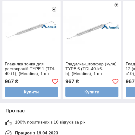
Гладилка тонка для
Гладилка-штопфер (куля)
Гла
реставрацій TYPE 1 (TDI-
TYPE 6 (TDI-40-k6-
12 (
40-t1), (Meddins), 1 шт.
b), (Meddins), 1 шт.
c10)
967
967
967
₴
₴
Купити
Купити
Про нас
100% позитивних з 10 відгуків за рік
Працює з 19.04.2023