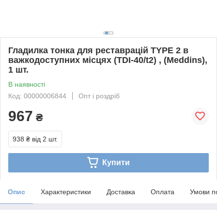
Гладилка тонка для реставрацій TYPE 2 в
важкодоступних місцях (TDI-40/t2) , (Meddins),
1 шт.
В наявності
Код: 00000006844
Опт і роздріб
967
₴
938 ₴
від 2 шт.
Купити
Опис
Характеристики
Доставка
Оплата
Умови п