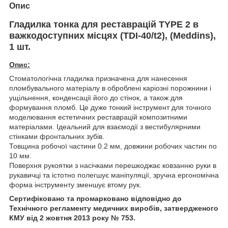
Опис
Гладилка тонка для реставрацій TYPE 2 в
важкодоступних місцях
(TDI-40/t2)
, (Meddins),
1 шт.
Опис:
Стоматологічна гладилка призначена для нанесення
пломбувального матеріалу в оброблені каріозні порожнини і
ущільнення, конденсації його до стінок, а також для
формування пломб. Це дуже тонкий інструмент для точного
моделювання естетичних реставрацій композитними
матеріалами. Ідеальний для взаємодії з вестибулярними
стінками фронтальних зубів.
Товщина робочої частини 0.2 мм, довжини робочих частин по
10 мм.
Поверхня рукоятки з насічками перешкоджає ковзанню руки в
рукавичці та істотно полегшує маніпуляції, зручна ергономічна
форма інструменту зменшує втому рук.
Сертифіковано та промарковано відповідно до
Технічного регламенту медичних виробів, затвердженого
КМУ від 2 жовтня 2013 року № 753.