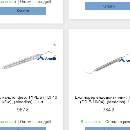
наявності
Оптом і в роздріб
Купити
Купити
лка-штопфер, ТYPE 5 (TDI 40
Експлорер ендодонтичний, 
k5-c), (Meddins), 1 шт.
(DDIE-10/04), (Meddins), 1
967 ₴
734 ₴
наявності
Оптом і в роздріб
В наявності
Оптом і в роз