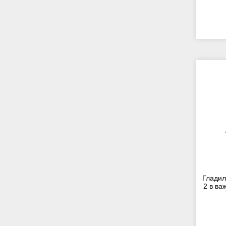
Гладил
2 в ва