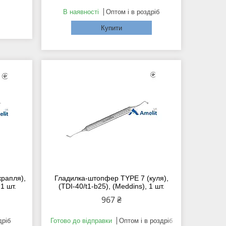
В наявності
Оптом і в роздріб
Купити
рапля),
Гладилка-штопфер TYPE 7 (куля),
1 шт.
(TDI-40/t1-b25), (Meddins), 1 шт.
967 ₴
дріб
Готово до відправки
Оптом і в роздріб