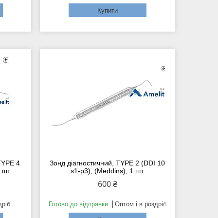
Купити
TYPE 4
Зонд діагностичний, TYPE 2 (DDI 10
 шт.
s1-p3), (Meddins), 1 шт.
600 ₴
дріб
Готово до відправки
Оптом і в роздріб