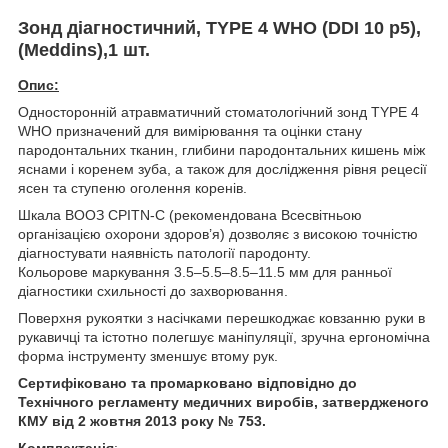
Зонд діагностичний, TYPE 4 WHO (DDI 10 p5),
(Meddins),1 шт.
Опис:
Односторонній атравматичний стоматологічний зонд TYPE 4
WHO призначений для вимірювання та оцінки стану
пародонтальних тканин, глибини пародонтальних кишень між
яснами і коренем зуба, а також для дослідження рівня рецесії
ясен та ступеню оголення коренів.
Шкала ВООЗ CPITN-C (рекомендована Всесвітньою
організацією охорони здоров’я) дозволяє з високою точністю
діагностувати наявність патології пародонту.
Кольорове маркування 3.5–5.5–8.5–11.5 мм для ранньої
діагностики схильності до захворювання.
Поверхня рукоятки з насічками перешкоджає ковзанню руки в
рукавичці та істотно полегшує маніпуляції, зручна ергономічна
форма інструменту зменшує втому рук.
Сертифіковано та промарковано відповідно до
Технічного регламенту медичних виробів, затвердженого
КМУ від 2 жовтня 2013 року № 753.