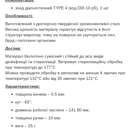
Комплектація
:
зонд діагностичний TYPE 4 (код DDI 10 p5), 1 шт.
Особливості
:
Виготовлений з дисперсно-твердіючої хромонікелевої сталі.
Висока щільність матеріалу гарантує відсутність в його
структурі мікропор, тому на поверхні не скупчуються пил,
бруд і патогенні організми.
Догляд
:
Матеріал біологічно сумісний і стійкий до всіх видів
дезінфекції та стерилізації. Витримує стерилізаційну обробку
при температурі до 177°C.
Можна проводити обробку в автоклаві не менше 4 хвилин при
температурі 132°C або від 30 хвилин при 121°C.
Характеристики:
товщина кінчика – 0.5 мм;
кут - 65°;
довжина робочої частини – 141.80 мм;
товщина ручки – 10 мм;
вага – 25 г.