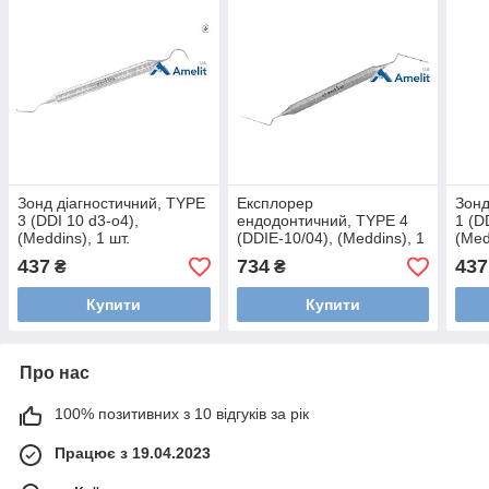
Зонд діагностичний, TYPE
Експлорер
Зонд
3 (DDI 10 d3-o4),
ендодонтичний, TYPE 4
1 (D
(Meddins), 1 шт.
(DDIE-10/04), (Meddins), 1
(Med
шт.
437
734
437
₴
₴
Купити
Купити
Про нас
100% позитивних з 10 відгуків за рік
Працює з 19.04.2023