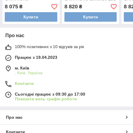
30К PowerLINE®10, (Dentsply
(Dentsply Sirona), 1 шт.
(Den
8 075
8 820
8 8
₴
₴
Sirona), 1 шт.
Купити
Купити
Про нас
100% позитивних з 10 відгуків за рік
Працює з 19.04.2023
м. Київ
, Київ, Україна
Контакти
Сьогодні працює з 09:30 до 17:00
Показати весь графік роботи
Про нас
Контакти