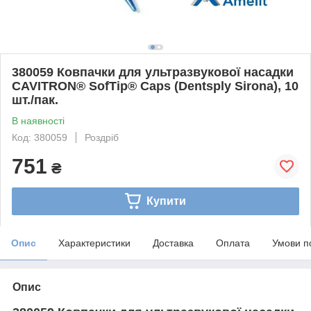
380059 Ковпачки для ультразвукової насадки
CAVITRON® SofTip® Caps (Dentsply Sirona), 10
шт./пак.
В наявності
Код: 380059
Роздріб
751
₴
Купити
Опис
Характеристики
Доставка
Оплата
Умови п
Опис