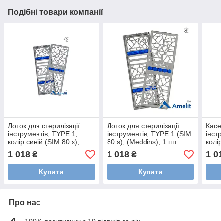
Подібні товари компанії
Лоток для стерилізації
Лоток для стерилізації
Касе
інструментів, TYPE 1,
інструментів, TYPE 1 (SIM
інст
колір синій (SIM 80 s),
80 s), (Meddins), 1 шт.
колі
(Meddins), 1 шт.
80/s
1 018
1 018
1 0
₴
₴
Купити
Купити
Про нас