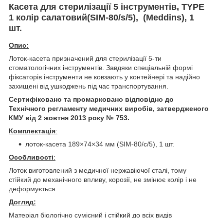
Касета для стерилізації 5 інструментів, TYPE
1 колір салатовий(SIM-80/s/5), (Meddins), 1
шт.
Опис:
Лоток-касета призначений для стерилізації 5-ти
стоматологічних інструментів. Завдяки спеціальній формі
фіксаторів інструменти не ковзають у контейнері та надійно
захищені від ушкоджень під час транспортування.
Сертифіковано та промарковано відповідно до
Технічного регламенту медичних виробів, затвердженого
КМУ від 2 жовтня 2013 року № 753.
Комплектація
:
лоток-касета 189×74×34 мм (SIM-80/с/5), 1 шт.
Особливості
:
Лоток виготовлений з медичної нержавіючої сталі, тому
стійкий до механічного впливу, корозії, не змінює колір і не
деформується.
Догляд:
Матеріал біологічно сумісний і стійкий до всіх видів