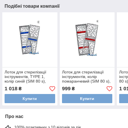
Подібні товари компанії
Лоток для стерилізації
Лоток для стерилізації
Лото
інструментів, TYPE 1,
інструментів, колір
інст
колір синій (SIM 80 s),
помаранчевий (SIM 80 s),
80 s
(Meddins), 1 шт.
(Meddins), 1 шт.
1 018
999
1 0
₴
₴
Купити
Купити
Про нас
100% позитивних з 10 відгуків за рік